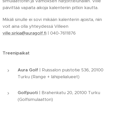
simulaattoriin ja Vamoksen harjoitteluhalliin. Ville
päivittää vapaita aikoja kalenteriin pitkin kautta.
Mikäli sinulle ei sovi mikään kalenterin ajoista, niin
voit aina olla yhteydessä Villeen
ville.sirkia@auragolf.fi
| 040-7611876
Treenipaikat
Aura Golf
| Ruissalon puistotie 536, 20100
Turku (Range + lähipelialueet)
Golfpuoti
| Brahenkatu 20, 20100 Turku
(Golfsimulaattori)